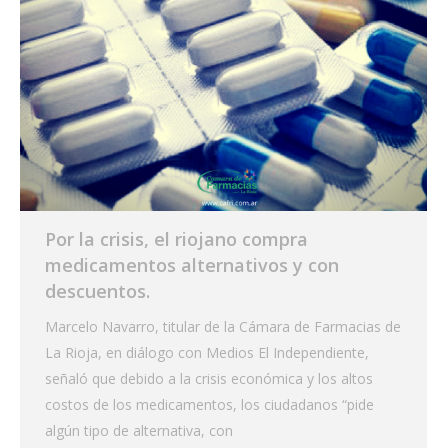
Por la crisis, el riojano compra
medicamentos alternativos y con
descuentos.
Marcelo Navarro, titular de la Cámara de Farmacias de
La Rioja, en diálogo con Medios El Independiente,
señaló que debido a la crisis económica y los altos
costos de los medicamentos, los ciudadanos “pide
algún tipo de alternativa, con