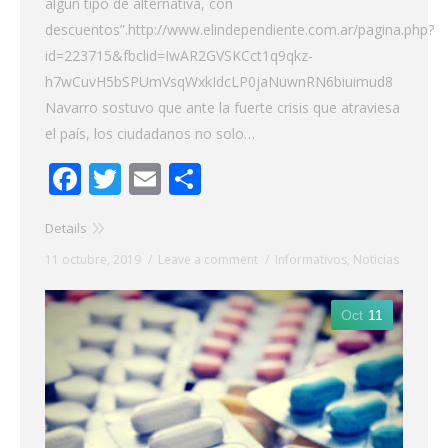
algún tipo de alternativa, con
descuentos”.http://www.elindependiente.com.ar/pagina.php?
id=223715&fbclid=IwAR2GVSKCct1q9qkz-
h7wCuvH5bSPUmVsqWxkIdcLP0jaNuwnRN6biuimud8
Navarro sostuvo que ante la fuerte crisis que atraviesa
el país, los ciudadanos no solo…
Facebook
Twitter
Email
Share
Details
11 octubre, 2019
Leave a comment
Informativos
,
Noticias
Oct
11