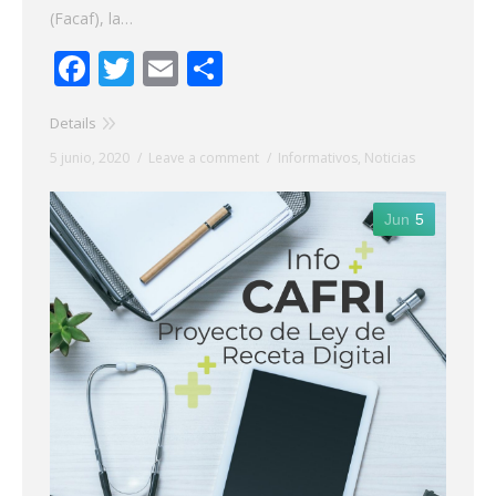
(Facaf), la…
Facebook
Twitter
Email
Share
Details
5 junio, 2020
Leave a comment
Informativos
,
Noticias
Jun
5