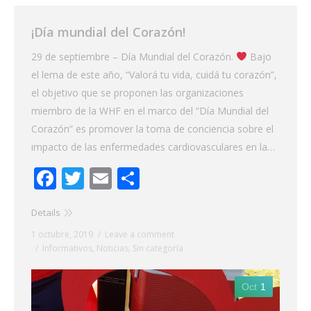
¡Día mundial del Corazón!
29 de septiembre – Día Mundial del Corazón.
Bajo
el lema de este año, “Valorá tu vida, cuidá tu corazón”,
el objetivo que se proponen las organizaciones
miembro de la WHF en el marco del “Día Mundial del
Corazón” es promover la toma de conciencia sobre el
impacto de las enfermedades cardiovasculares en la…
Facebook
Twitter
Email
Share
Details
1 octubre, 2019
Leave a comment
Informativos
,
Noticias
,
Sin categoría
Oct
1