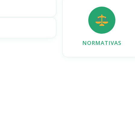
NORMATIVAS
an
.
n ligne.