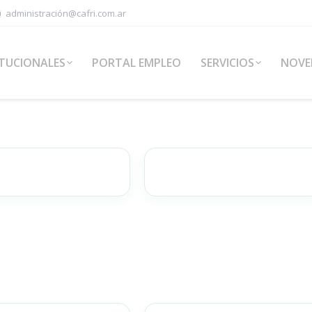
administración@cafri.com.ar
ITUCIONALES
PORTAL EMPLEO
SERVICIOS
NOVE