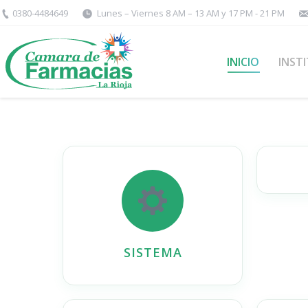
0380-4484649
Lunes – Viernes 8 AM – 13 AM y 17 PM - 21 PM
INICIO
INST
SISTEMA