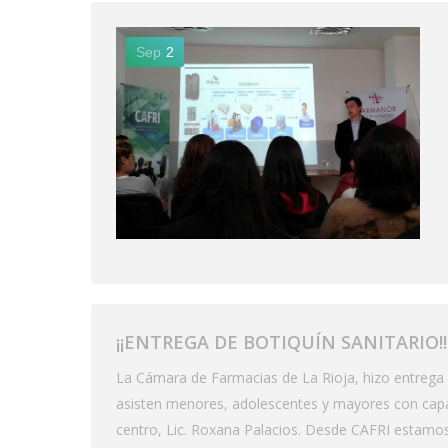
Sep
2
¡¡ENTREGA DE BOTIQUÍN SANITARIO!!
La Cámara de Farmacias de La Rioja, hizo entrega d
asisten menores, adolescentes y mayores con capaci
centro, Lic. Roxana Palacios. Desde CAFRI estamos