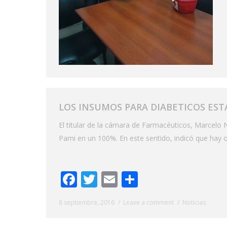
LOS INSUMOS PARA DIABETICOS EST
El titular de la cámara de Farmacéuticos, Marcelo 
Pami en un 100%. En este sentido, indicó que hay o
Facebook
Twitter
Email
Share
8 septiembre, 2016
Leave a comment
Noticias