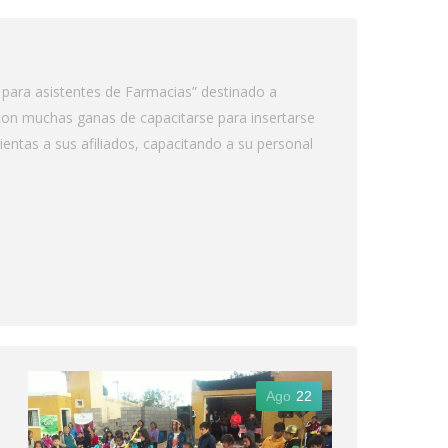
 para asistentes de Farmacias” destinado a
on muchas ganas de capacitarse para insertarse
ntas a sus afiliados, capacitando a su personal
Ago
22