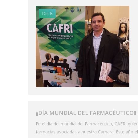
Oct
5
¡¡DÍA MUNDIAL DEL FARMACÉUTICO!!
En el día del mundial del Farmacéutico, CAFRI quier
farmacias asociadas a nuestra Camara! Este año e