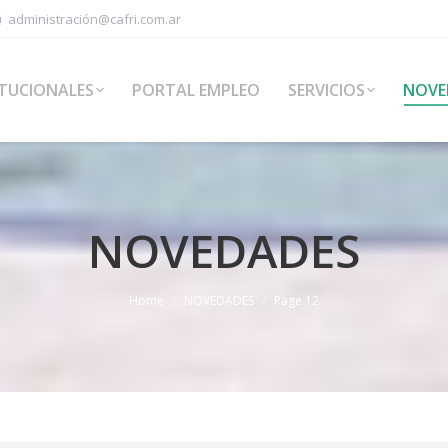
administración@cafri.com.ar
ITUCIONALES
PORTAL EMPLEO
SERVICIOS
NOVE
NOVEDADES
Home
NOVEDADES
Page 12