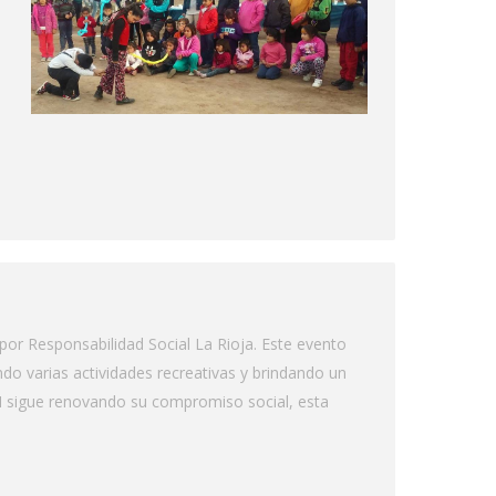
or Responsabilidad Social La Rioja. Este evento
do varias actividades recreativas y brindando un
RI sigue renovando su compromiso social, esta