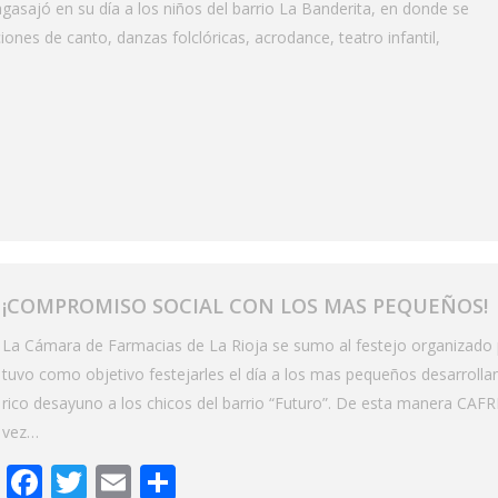
asajó en su día a los niños del barrio La Banderita, en donde se
iones de canto, danzas folclóricas, acrodance, teatro infantil,
¡COMPROMISO SOCIAL CON LOS MAS PEQUEÑOS!
La Cámara de Farmacias de La Rioja se sumo al festejo organizado p
tuvo como objetivo festejarles el día a los mas pequeños desarrollan
rico desayuno a los chicos del barrio “Futuro”. De esta manera CAF
vez…
Facebook
Twitter
Email
Share