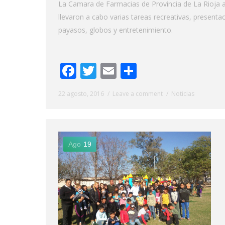
La Camara de Farmacias de Provincia de La Rioja ag
llevaron a cabo varias tareas recreativas, presentac
payasos, globos y entretenimiento.
Facebook
Twitter
Email
Share
22 agosto, 2016
Leave a comment
Noticias
Ago
19