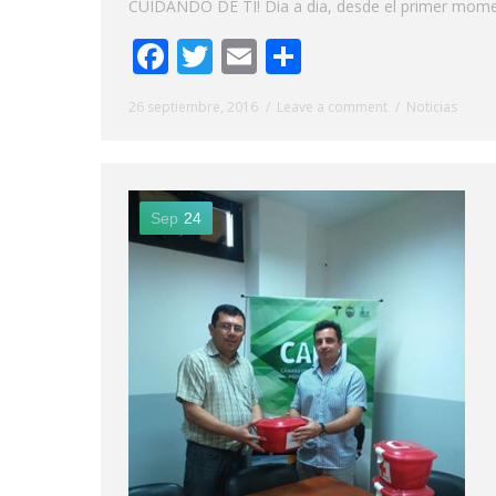
CUIDANDO DE TI! Dia a dia, desde el primer momen
Facebook
Twitter
Email
Share
26 septiembre, 2016
Leave a comment
Noticias
Sep
24