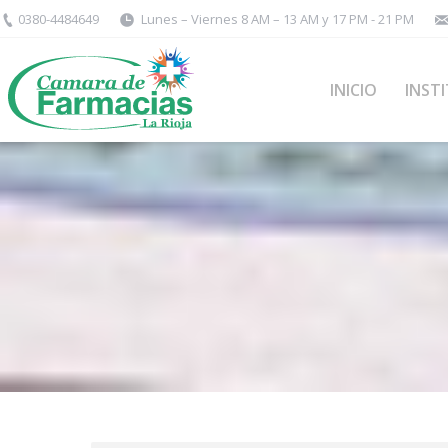
0380-4484649
Lunes – Viernes 8 AM – 13 AM y 17 PM - 21 PM
INICIO
INST
You are here: