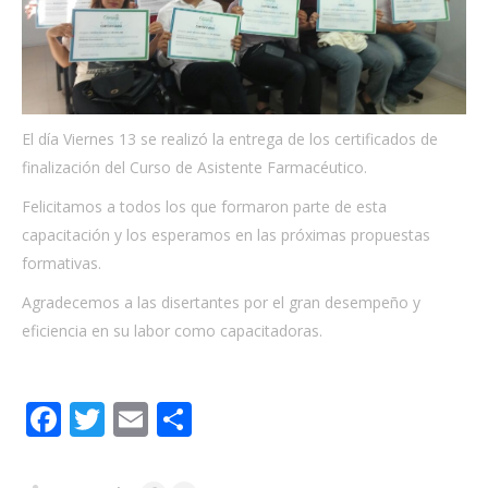
El día Viernes 13 se realizó la entrega de los certificados de
finalización del Curso de Asistente Farmacéutico.
Felicitamos a todos los que formaron parte de esta
capacitación y los esperamos en las próximas propuestas
formativas.
Agradecemos a las disertantes por el gran desempeño y
eficiencia en su labor como capacitadoras.
Facebook
Twitter
Email
Share